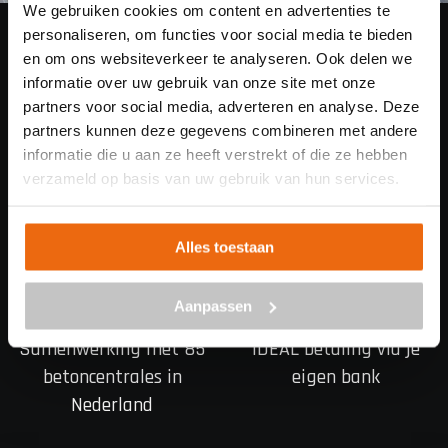
We gebruiken cookies om content en advertenties te
personaliseren, om functies voor social media te bieden
en om ons websiteverkeer te analyseren. Ook delen we
informatie over uw gebruik van onze site met onze
partners voor social media, adverteren en analyse. Deze
partners kunnen deze gegevens combineren met andere
informatie die u aan ze heeft verstrekt of die ze hebben
Goedkoop beton storten
Snelle levering mogelijk
verzameld op basis van uw gebruik van hun services.
op locatie
Alles toestaan
Aanpassen
Samenwerking met 85
iDEAL betaling via je
betoncentrales in
eigen bank
Nederland