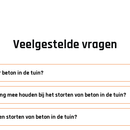
Veelgestelde vragen
 beton in de tuin?
ng mee houden bij het storten van beton in de tuin?
en storten van beton in de tuin?