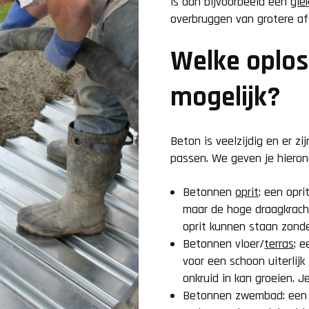
is dan bijvoorbeeld een
gie
overbruggen van grotere af
Welke oploss
mogelijk?
Beton is veelzijdig en er zi
passen. We geven je hieron
Betonnen
oprit
: een opri
maar de hoge draagkracht
oprit kunnen staan zond
Betonnen vloer/
terras
: e
voor een schoon uiterlijk
onkruid in kan groeien. 
Betonnen zwembad: een