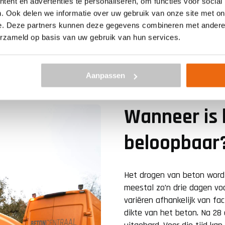
n en zelf wilt storten, dan
ent en advertenties te personaliseren, om functies voor social
il je gebruik maken van
. Ook delen we informatie over uw gebruik van onze site met on
e. Deze partners kunnen deze gegevens combineren met andere i
erzameld op basis van uw gebruik van hun services.
Aanpassen
Wanneer is 
beloopbaar
Het drogen van beton wordt
meestal zo’n drie dagen vo
variëren afhankelijk van fa
dikte van het beton. Na 28 