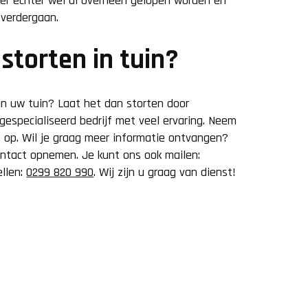
n er echter wel al overheen gelopen worden en
verdergaan.
storten in tuin?
in uw tuin? Laat het dan storten door
 gespecialiseerd bedrijf met veel ervaring. Neem
op. Wil je graag meer informatie ontvangen?
ontact opnemen. Je kunt ons ook mailen:
llen:
0299 820 990
. Wij zijn u graag van dienst!