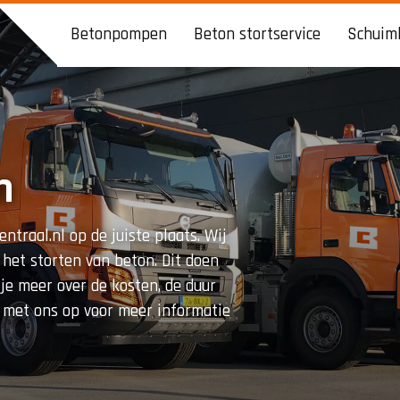
Skip
Betonpompen
Beton stortservice
Schuim
to
content
Aanhangerpomp
Aanbouw
Betonpomp
Betonvloer
n
Betonpompwagen
Fundering
ntraal.nl op de juiste plaats. Wij
n het storten van beton. Dit doen
Citypomp
Garage
 je meer over de kosten, de duur
t met ons op voor meer informatie
Giekpomp
Oprit