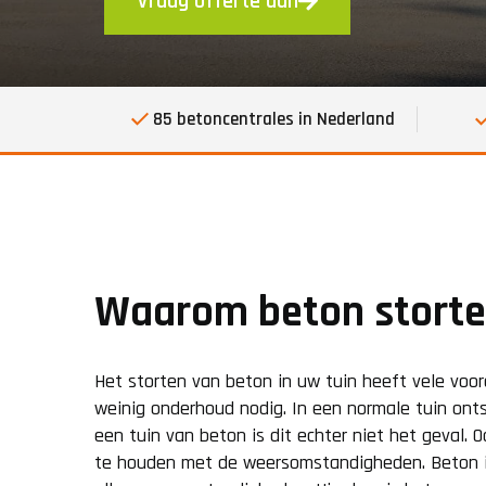
Vraag offerte aan
85 betoncentrales in Nederland
Waarom beton storten
Het storten van beton in uw tuin heeft vele voor
weinig onderhoud nodig. In een normale tuin ontst
een tuin van beton is dit echter niet het geval. 
te houden met de weersomstandigheden. Beton i