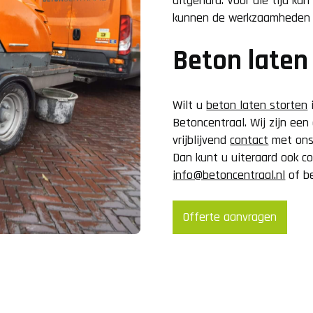
uitgehard. Voor die tijd ka
kunnen de werkzaamheden 
Beton laten 
Wilt u
beton laten storten
Betoncentraal. Wij zijn een
vrijblijvend
contact
met ons 
Dan kunt u uiteraard ook c
info@betoncentraal.nl
of be
Offerte aanvragen