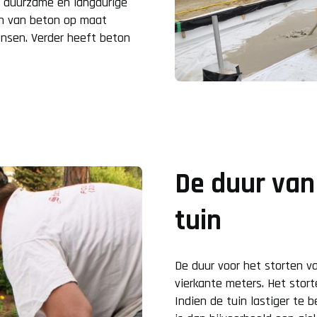
n duurzame en langdurige
en van beton op maat
nsen. Verder heeft beton
De duur van
tuin
De duur voor het storten va
vierkante meters. Het stor
Indien de tuin lastiger te b