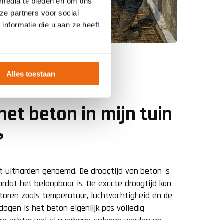
 media te bieden en om ons
ze partners voor social
nformatie die u aan ze heeft
Alles toestaan
het beton in mijn tuin
?
 uitharden genoemd. De droogtijd van beton is
ordat het beloopbaar is. De exacte droogtijd kan
ctoren zoals temperatuur, luchtvochtigheid en de
dagen is het beton eigenlijk pas volledig