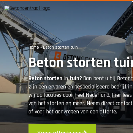
Home
»
Beton storten tuin
Beton storten tui
Beton storten
in
tuin?
Dan bent u bij Betonce
zijn een ervaren en gespecialiseerd bedrijf i
wij op locaties door heel Nederland. Hier lees
van het storten en meer. Neem direct contac
of voor het aanvragen van een offerte.