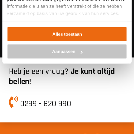
informatie die u aan ze heeft verstrekt of die ze hebben
verzameld op basis van uw gebruik van hun services.
Samenwerking met 85
iDEAL betaling via je
betoncentrales in
eigen bank
Alles toestaan
Nederland
Aanpassen
Heb je een vraag?
Je kunt altijd
bellen!
0299 - 820 990
Facebook
Instagram