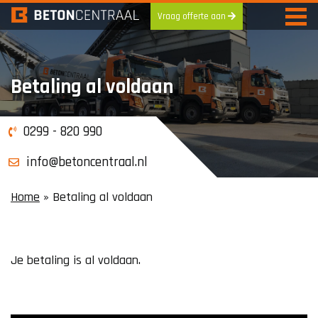
Vraag offerte aan
Skip
to
content
Betaling al voldaan
0299 - 820 990
info@betoncentraal.nl
Home
»
Betaling al voldaan
Je betaling is al voldaan.