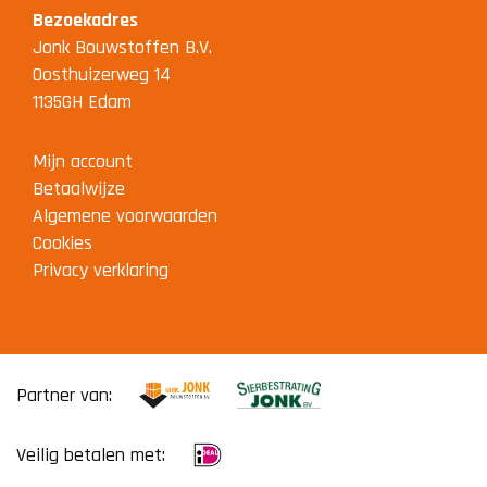
Bezoekadres
Jonk Bouwstoffen B.V.
Oosthuizerweg 14
1135GH Edam
Mijn account
Betaalwijze
Algemene voorwaarden
Cookies
Privacy verklaring
Partner van:
Veilig betalen met: