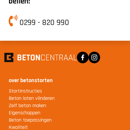
bellen!
0299 - 820 990
Facebook
Instagram
over betonstorten
Stortinstructies
Beton laten vlinderen
Zelf beton maken
Eigenschappen
Beton toepassingen
Kwaliteit