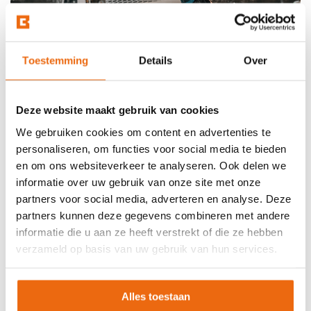
Toestemming
Details
Over
Deze website maakt gebruik van cookies
We gebruiken cookies om content en advertenties te
personaliseren, om functies voor social media te bieden
en om ons websiteverkeer te analyseren. Ook delen we
informatie over uw gebruik van onze site met onze
partners voor social media, adverteren en analyse. Deze
Beton laten storten in
partners kunnen deze gegevens combineren met andere
informatie die u aan ze heeft verstrekt of die ze hebben
Amersfoort?
verzameld op basis van uw gebruik van hun services.
Wil je beton bestellen en het laten storten op jouw
gewenste locatie in Amersfoort? Betoncentraal is de
Alles toestaan