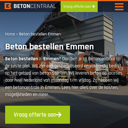
Vraag offerte aan
Skip
to
content
Home
»
Beton bestellen Emmen
Beton bestellen Emmen
Beton
bestellen
in
Emmen
? Dan ben je bij Betoncentraal op
de juiste plek. Wij zijn een gespecialiseerd en vakkundig bedrijf
op het gebied van beton storten. Wij leveren beton op locaties
door heel Nederland van maandag t/m vrijdag. Zo hebben wij
een betoncentrale in Emmen. Lees hier alles over de kosten,
mogelijkheden en meer.
Vraag offerte aan