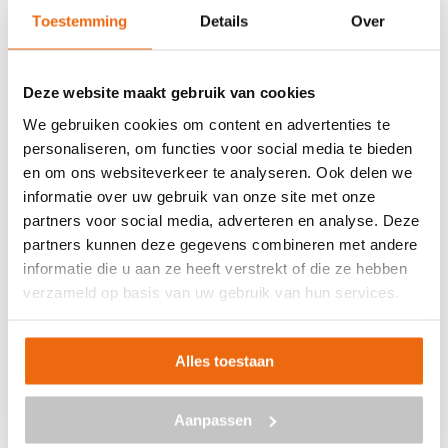
Toestemming
Details
Over
Deze website maakt gebruik van cookies
We gebruiken cookies om content en advertenties te
personaliseren, om functies voor social media te bieden
en om ons websiteverkeer te analyseren. Ook delen we
informatie over uw gebruik van onze site met onze
partners voor social media, adverteren en analyse. Deze
Beton laten storten in Emmen?
partners kunnen deze gegevens combineren met andere
informatie die u aan ze heeft verstrekt of die ze hebben
verzameld op basis van uw gebruik van hun services.
Wil je beton bestellen en het laten storten op jouw
gewenste locatie in Emmen? Betoncentraal is de ideale
partner voor alles met betrekking tot beton. Neem
Alles toestaan
vrijblijvend contact met ons op via
info@betoncentraal.nl
of
0299 – 820 990
. Wil je graag meer informatie over de
mogelijkheden? Ook dan kan je uiteraard contact
Aanpassen
opnemen met ons. Wij zijn je graag van dienst!