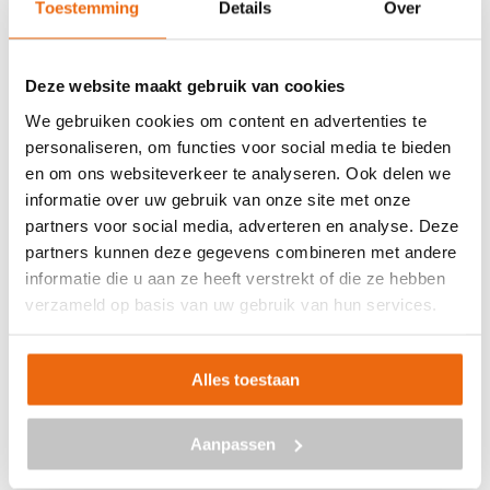
Toestemming
Details
Over
Deze website maakt gebruik van cookies
We gebruiken cookies om content en advertenties te
personaliseren, om functies voor social media te bieden
en om ons websiteverkeer te analyseren. Ook delen we
Beton laten storten in Hengelo?
informatie over uw gebruik van onze site met onze
partners voor social media, adverteren en analyse. Deze
partners kunnen deze gegevens combineren met andere
Wil je beton bestellen en het laten storten op jouw
informatie die u aan ze heeft verstrekt of die ze hebben
gewenste locatie in Hengelo? Betoncentraal is de ideale
verzameld op basis van uw gebruik van hun services.
partner voor alles met betrekking tot beton. Neem
vrijblijvend contact met ons op via
info@betoncentraal.nl
of
0299 – 820 990
. Wil je graag
Alles toestaan
meer informatie over de mogelijkheden? Ook dan kan je
uiteraard contact opnemen met ons. Wij zijn je graag van
Aanpassen
dienst!