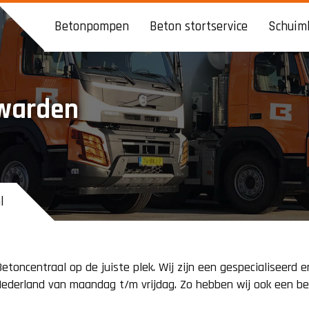
Skip
Betonpompen
Beton stortservice
Schuim
to
content
Aanhangerpomp
Aanbouw
uwarden
Betonpomp
Betonvloer
Betonpompwagen
Fundering
l
Citypomp
Garage
Giekpomp
Oprit
Betoncentraal op de juiste plek. Wij zijn een gespecialiseerd
 Nederland van maandag t/m vrijdag. Zo hebben wij ook een be