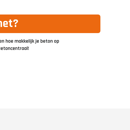
het?
en hoe makkelijk je beton op
 Betoncentraal!