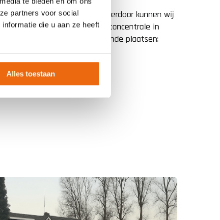
 media te bieden en om ons
ze partners voor social
en zich door heel Nederland. Hierdoor kunnen wij
nformatie die u aan ze heeft
eton leveren. Wij hebben een betoncentrale in
oorbeeld ook beton in de volgende plaatsen:
Alles toestaan