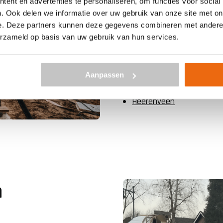
ent en advertenties te personaliseren, om functies voor social
. Ook delen we informatie over uw gebruik van onze site met on
Onze betoncentrales bevind
e. Deze partners kunnen deze gegevens combineren met andere i
op vrijwel iedere locatie b
erzameld op basis van uw gebruik van hun services.
Leeuwarden en leveren bijv
Assen
Aanpassen
Drachten
Groningen
Heerenveen
n