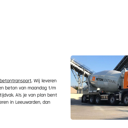
Kleine betonpomp
Schuur
Mixerpomp
Terras
Tuin
Tuinhuis
Woning
betontransport
. Wij leveren
eren beton van maandag t/m
ijdvak. Als je van plan bent
Zwembad
veren in Leeuwarden, dan