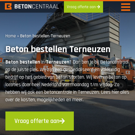
Vraag offerte aan
Skip
to
content
Home
»
Beton bestellen Terneuzen
Beton bestellen Terneuzen
Beton
bestellen
in
Terneuzen
? Dan ben je bij Betoncentraal
op de juiste plek. Wij zijn een gespecialiseerd en vakkundig
bedrijf op het gebied van beton storten. Wij leveren beton op
locaties door heel Nederland van maandag t/m vrijdag. Zo
hebben wij ook een betoncentrale in Terneuzen. Lees hier alles
over de kosten, mogelijkheden en meer.
Vraag offerte aan