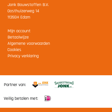
Jonk Bouwstoffen B.V.
Oosthuizerweg 14
1135GH Edam
Mijn account
Betaalwijze
Algemene voorwaarden
Cookies
Privacy verklaring
Partner van:
Veilig betalen met: