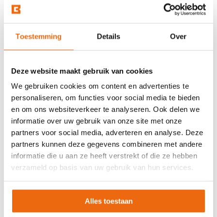
Toestemming
Details
Over
Deze website maakt gebruik van cookies
We gebruiken cookies om content en advertenties te
personaliseren, om functies voor social media te bieden
en om ons websiteverkeer te analyseren. Ook delen we
informatie over uw gebruik van onze site met onze
Beton laten storten in
partners voor social media, adverteren en analyse. Deze
partners kunnen deze gegevens combineren met andere
Terneuzen?
informatie die u aan ze heeft verstrekt of die ze hebben
verzameld op basis van uw gebruik van hun services.
Wil je beton bestellen en het laten storten op jouw
gewenste locatie in Terneuzen? Betoncentraal is de
Alles toestaan
ideale partner voor alles met betrekking tot beton. Neem