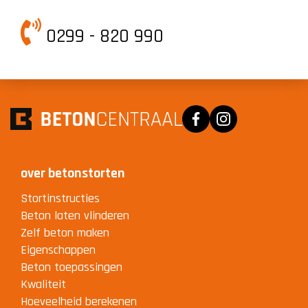
0299 - 820 990
Facebook
Instagram
over betonstorten
Stortinstructies
Beton laten vlinderen
Zelf beton maken
Eigenschappen
Beton toepassingen
Kwaliteit
Hoeveelheid berekenen