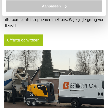
vrijblijvend contact met ons op via
Aanpassen
info@betoncentraal.nl
of
0299 – 820 990
. Wil je graag
meer informatie over de mogelijkheden? Ook dan kan je
uiteraard contact opnemen met ons. Wij zijn je graag van
dienst!
Offerte aanvragen