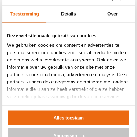
Toestemming
Details
Over
Deze website maakt gebruik van cookies
We gebruiken cookies om content en advertenties te
personaliseren, om functies voor social media te bieden
en om ons websiteverkeer te analyseren. Ook delen we
informatie over uw gebruik van onze site met onze
partners voor social media, adverteren en analyse. Deze
Beton laten storten in Venlo?
partners kunnen deze gegevens combineren met andere
informatie die u aan ze heeft verstrekt of die ze hebben
verzameld op basis van uw gebruik van hun services.
Wil je beton bestellen en het laten storten op jouw
gewenste locatie in Venlo? Betoncentraal is de ideale
partner voor alles met betrekking tot beton. Neem
Alles toestaan
vrijblijvend contact met ons op via
info@betoncentraal.nl
of
0299 – 820 990
. Wil je graag
meer informatie over de mogelijkheden? Ook dan kan je
Aanpassen