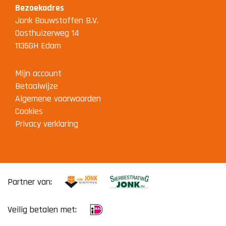
Bezoekadres
Jonk Bouwstoffen B.V.
Oosthuizerweg 14
1135GH Edam
Mijn account
Betaalwijze
Algemene voorwaarden
Cookies
Privacy verklaring
Partner van:
Veilig betalen met: