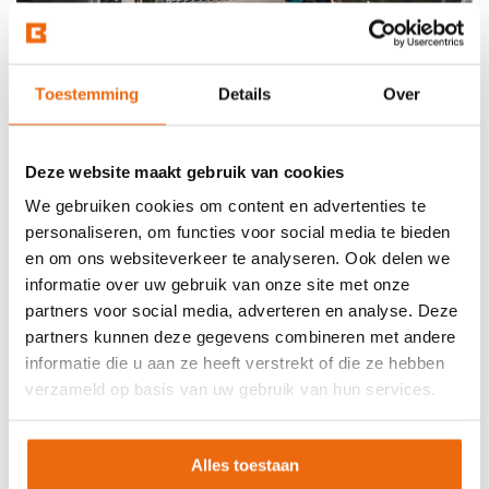
Toestemming
Details
Over
Deze website maakt gebruik van cookies
We gebruiken cookies om content en advertenties te
personaliseren, om functies voor social media te bieden
en om ons websiteverkeer te analyseren. Ook delen we
informatie over uw gebruik van onze site met onze
partners voor social media, adverteren en analyse. Deze
Beton laten storten in
partners kunnen deze gegevens combineren met andere
informatie die u aan ze heeft verstrekt of die ze hebben
Werkendam?
verzameld op basis van uw gebruik van hun services.
Wil je beton bestellen en het laten storten op jouw
gewenste locatie in Werkendam? Betoncentraal is de
Alles toestaan