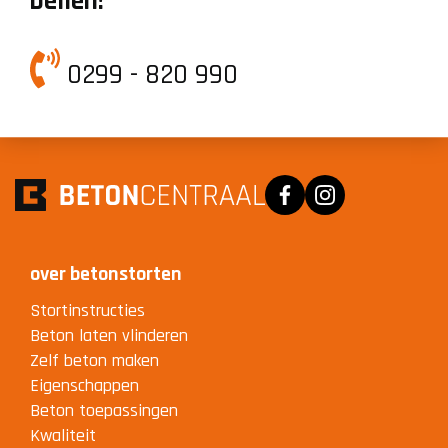
bellen!
0299 - 820 990
Facebook
Instagram
over betonstorten
Stortinstructies
Beton laten vlinderen
Zelf beton maken
Eigenschappen
Beton toepassingen
Kwaliteit