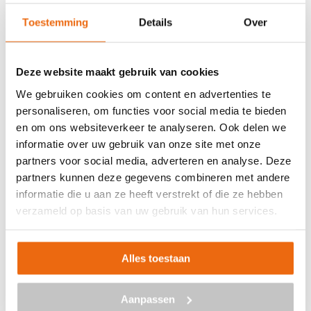
Toestemming
Details
Over
Deze website maakt gebruik van cookies
We gebruiken cookies om content en advertenties te
personaliseren, om functies voor social media te bieden
en om ons websiteverkeer te analyseren. Ook delen we
informatie over uw gebruik van onze site met onze
partners voor social media, adverteren en analyse. Deze
Beton laten storten in Wijchen?
partners kunnen deze gegevens combineren met andere
informatie die u aan ze heeft verstrekt of die ze hebben
verzameld op basis van uw gebruik van hun services.
Wil je beton bestellen en het laten storten op jouw
gewenste locatie in Wijchen? Betoncentraal is de ideale
partner voor alles met betrekking tot beton. Neem
Alles toestaan
vrijblijvend contact met ons op via
info@betoncentraal.nl
of
0299 – 820 990
. Wil je graag meer informatie over de
Aanpassen
mogelijkheden? Ook dan kan je uiteraard contact