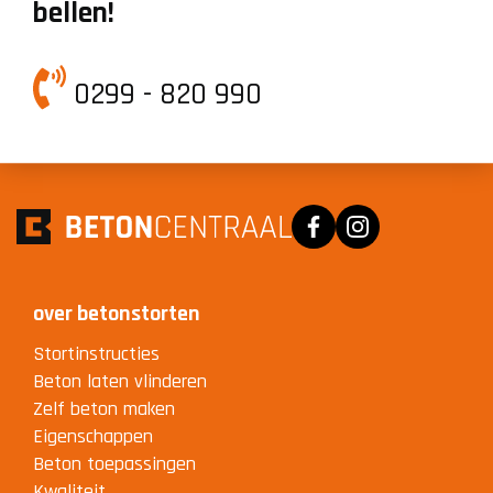
bellen!
0299 - 820 990
Facebook
Instagram
over betonstorten
Stortinstructies
Beton laten vlinderen
Zelf beton maken
Eigenschappen
Beton toepassingen
Kwaliteit