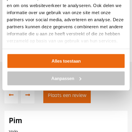
en om ons websiteverkeer te analyseren. Ook delen we
informatie over uw gebruik van onze site met onze
Hoe werkt het?
partners voor social media, adverteren en analyse. Deze
partners kunnen deze gegevens combineren met andere
informatie die u aan ze heeft verstrekt of die ze hebben
Bekijk onze video om te zien hoe makkelijk je beton
verzameld op basis van uw gebruik van hun services.
op locatie kunt bestellen bij Betoncentraal!
Alles toestaan
Klantreacties
Aanpassen
Plaats een review
Pim
Velp