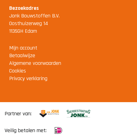
Bezoekadres
Jonk Bouwstoffen B.V.
Oosthuizerweg 14
1135GH Edam
Mijn account
Betaalwijze
Algemene voorwaarden
Cookies
Privacy verklaring
Partner van:
Veilig betalen met: