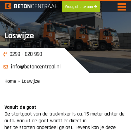
Vraag offerte aan
Skip
to
content
Loswijze
0299 - 820 990
info@betoncentraal.nl
Home
»
Loswijze
Vanuit de goot
De stortgoot van de truckmixer is ca. 1,5 meter achter de
auto. Vanuit de goot wordt er direct in
het te storten onderdeel gelost. Tevens kan je deze