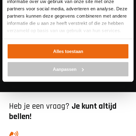
informatie over uw gebruik van onze site met onze
Goedkoop beton storten
Snelle levering mogelijk
partners voor social media, adverteren en analyse. Deze
op locatie
partners kunnen deze gegevens combineren met andere
informatie die u aan ze heeft verstrekt of die ze hebben
verzameld op basis van uw gebruik van hun services.
Alles toestaan
Samenwerking met 85
iDEAL betaling via je
betoncentrales in
eigen bank
Aanpassen
Nederland
Heb je een vraag?
Je kunt altijd
bellen!