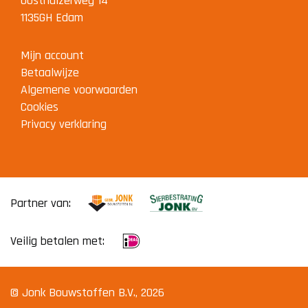
Oosthuizerweg 14
1135GH Edam
Mijn account
Betaalwijze
Algemene voorwaarden
Cookies
Privacy verklaring
Partner van:
Veilig betalen met:
© Jonk Bouwstoffen B.V., 2026