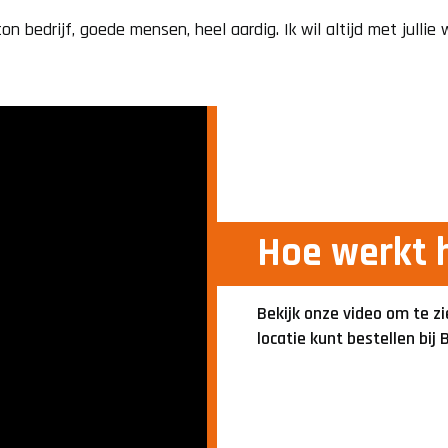
Kleine betonpomp
Schuur
on bedrijf, goede mensen, heel aardig. Ik wil altijd met jullie 
Mixerpomp
Terras
Tuin
Tuinhuis
Hoe werkt 
Woning
Bekijk onze video om te zi
locatie kunt bestellen bij
Zwembad