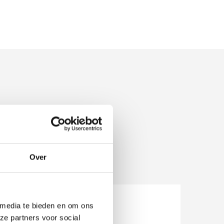
Over
Rob
Pet
 media te bieden en om ons
ze partners voor social
Nuth
Sidde