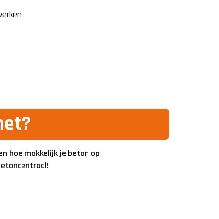
werken.
het?
en hoe makkelijk je beton op
 Betoncentraal!