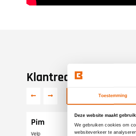
Klantreacties
Plaats een review
Toestemming
Deze website maakt gebruik
Pim
We gebruiken cookies om cont
websiteverkeer te analyseren
Velp