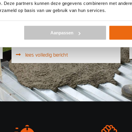
e. Deze partners kunnen deze gegevens combineren met andere i
Den Haag
erzameld op basis van uw gebruik van hun services.
Top geregeld alles ging perfect ook jongens
Aanpassen
met aanhang wagen pomp goede jongens
helemaal tevreden.
lees volledig bericht