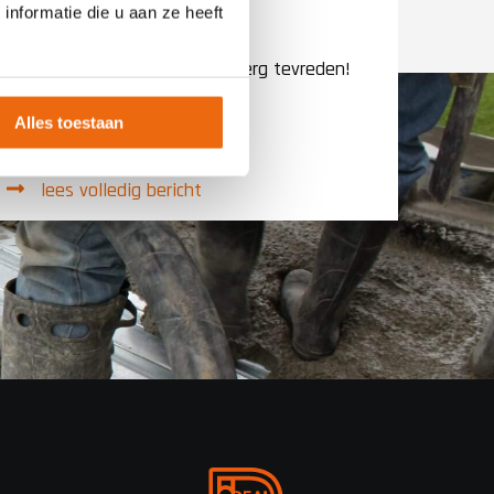
nformatie die u aan ze heeft
Allemaal zeer goed verlopen, erg tevreden!
Bedan
Super lui/medewerkers!
om on
Bedankt
wel e
Alles toestaan
Rob
ging 
lees volledig bericht
le