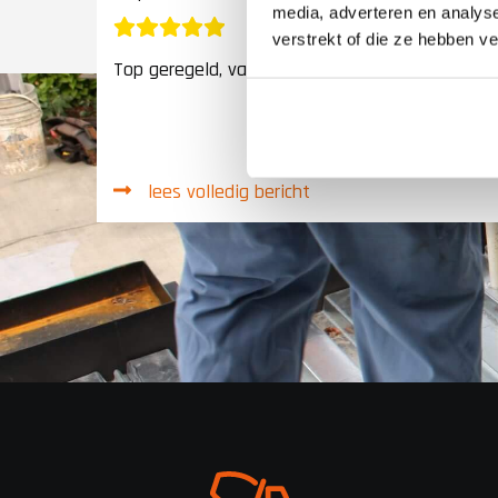
media, adverteren en analys
verstrekt of die ze hebben v
Top geregeld, vaklui!!!!!!!!!!!!!!!!!!!!!!!
, zeer
lees volledig bericht