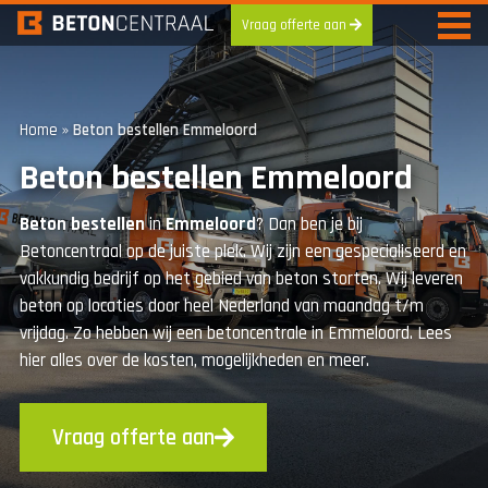
Vraag offerte aan
Skip
to
content
Home
»
Beton bestellen Emmeloord
Beton bestellen Emmeloord
Beton
bestellen
in
Emmeloord
? Dan ben je bij
Betoncentraal op de juiste plek. Wij zijn een gespecialiseerd en
vakkundig bedrijf op het gebied van beton storten. Wij leveren
beton op locaties door heel Nederland van maandag t/m
vrijdag. Zo hebben wij een betoncentrale in Emmeloord. Lees
hier alles over de kosten, mogelijkheden en meer.
Vraag offerte aan