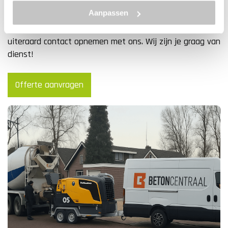
vrijblijvend contact met ons op via
Aanpassen
info@betoncentraal.nl
of
0299 – 820 990
. Wil je graag
meer informatie over de mogelijkheden? Ook dan kan je
uiteraard contact opnemen met ons. Wij zijn je graag van
dienst!
Offerte aanvragen