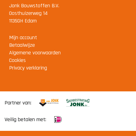
Jonk Bouwstoffen B.V.
Oosthuizerweg 14
1135GH Edam
Mijn account
Betaalwijze
Algemene voorwaarden
Cookies
Privacy verklaring
Partner van:
Veilig betalen met: