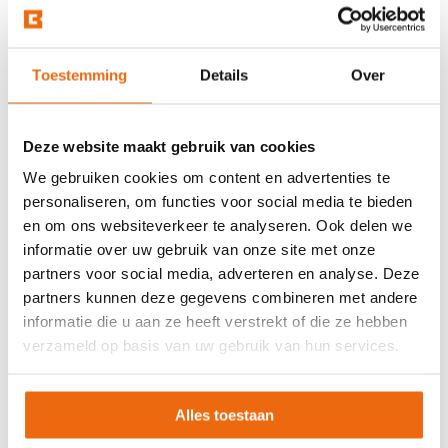
Toestemming
Details
Over
Deze website maakt gebruik van cookies
We gebruiken cookies om content en advertenties te
personaliseren, om functies voor social media te bieden
en om ons websiteverkeer te analyseren. Ook delen we
informatie over uw gebruik van onze site met onze
Beton laten storten in
partners voor social media, adverteren en analyse. Deze
partners kunnen deze gegevens combineren met andere
Emmeloord?
informatie die u aan ze heeft verstrekt of die ze hebben
verzameld op basis van uw gebruik van hun services.
Wil je beton bestellen en het laten storten op jouw
gewenste locatie in Emmeloord? Betoncentraal is de
Alles toestaan
ideale partner voor alles met betrekking tot beton. Neem