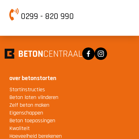
0299 - 820 990
Facebook
Instagram
over betonstorten
Stortinstructies
Beton laten vlinderen
Zelf beton maken
Eigenschappen
Beton toepassingen
Kwaliteit
Hoeveelheid berekenen