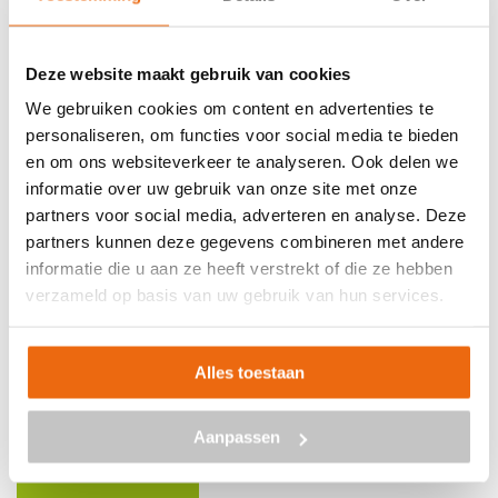
Deze website maakt gebruik van cookies
We gebruiken cookies om content en advertenties te
personaliseren, om functies voor social media te bieden
en om ons websiteverkeer te analyseren. Ook delen we
Beton laten storten in Sneek?
informatie over uw gebruik van onze site met onze
partners voor social media, adverteren en analyse. Deze
Wil je beton bestellen en het laten storten op jouw
partners kunnen deze gegevens combineren met andere
informatie die u aan ze heeft verstrekt of die ze hebben
gewenste locatie in Sneek? Betoncentraal is de ideale
verzameld op basis van uw gebruik van hun services.
partner voor alles met betrekking tot beton. Neem
vrijblijvend contact met ons op via
info@betoncentraal.nl
of
0299 – 820 990
. Wil je graag
Alles toestaan
meer informatie over de mogelijkheden? Ook dan kan je
uiteraard contact opnemen met ons. Wij zijn je graag van
dienst!
Aanpassen