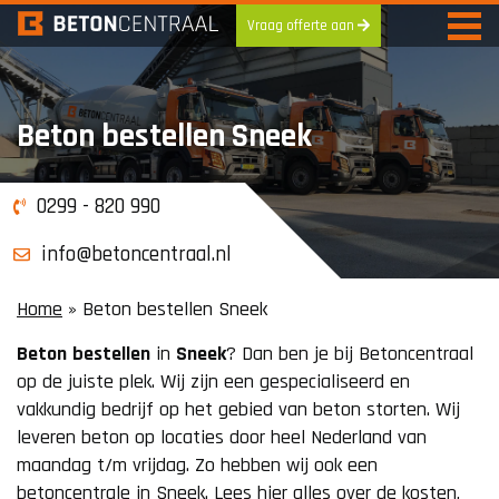
Vraag offerte aan
Skip
to
content
Beton bestellen Sneek
0299 - 820 990
info@betoncentraal.nl
Home
»
Beton bestellen Sneek
Beton
bestellen
in
Sneek
? Dan ben je bij Betoncentraal
op de juiste plek. Wij zijn een gespecialiseerd en
vakkundig bedrijf op het gebied van beton storten. Wij
leveren beton op locaties door heel Nederland van
maandag t/m vrijdag. Zo hebben wij ook een
betoncentrale in Sneek. Lees hier alles over de kosten,