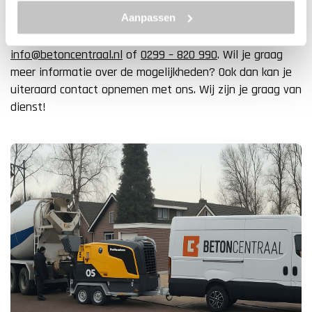
gewenste locatie in Harderwijk? Betoncentraal is de
Aanpassen
ideale partner voor alles met betrekking tot beton. Neem
vrijblijvend contact met ons op via
info@betoncentraal.nl
of
0299 – 820 990
. Wil je graag
meer informatie over de mogelijkheden? Ook dan kan je
uiteraard contact opnemen met ons. Wij zijn je graag van
dienst!