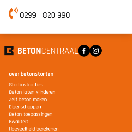
0299 - 820 990
Facebook
Instagram
over betonstorten
Stortinstructies
Beton laten vlinderen
Zelf beton maken
Eigenschappen
Beton toepassingen
Kwaliteit
Hoeveelheid berekenen