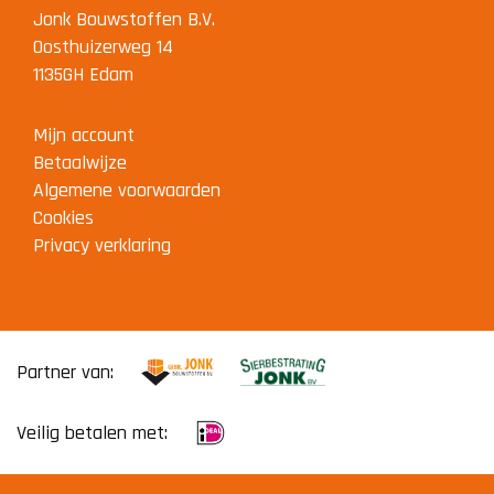
Jonk Bouwstoffen B.V.
Oosthuizerweg 14
1135GH Edam
Mijn account
Betaalwijze
Algemene voorwaarden
Cookies
Privacy verklaring
Partner van:
Veilig betalen met: