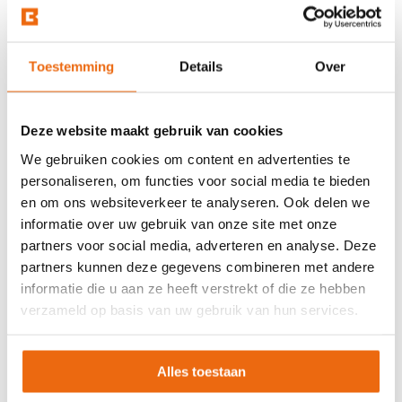
Toestemming
Details
Over
Deze website maakt gebruik van cookies
We gebruiken cookies om content en advertenties te
personaliseren, om functies voor social media te bieden
en om ons websiteverkeer te analyseren. Ook delen we
informatie over uw gebruik van onze site met onze
partners voor social media, adverteren en analyse. Deze
partners kunnen deze gegevens combineren met andere
Beton laten storten in
informatie die u aan ze heeft verstrekt of die ze hebben
verzameld op basis van uw gebruik van hun services.
Harderwijk?
Alles toestaan
Wil je beton bestellen en het laten storten op jouw