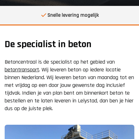
Snelle levering mogelijk
De specialist in beton
Betoncentraal is de specialist op het gebied van
betontransport
. Wij leveren beton op iedere locatie
binnen Nederland. Wij leveren beton van maandag tot en
met vrijdag op een door jouw gewenste dag inclusief
tijdvak. Indien je van plan bent om binnenkort beton te
bestellen en te laten leveren in Lelystad, dan ben je hier
dus op de juiste plek.