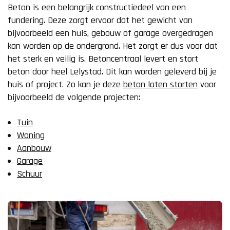
Beton is een belangrijk constructiedeel van een
fundering. Deze zorgt ervoor dat het gewicht van
bijvoorbeeld een huis, gebouw of garage overgedragen
kan worden op de ondergrond. Het zorgt er dus voor dat
het sterk en veilig is. Betoncentraal levert en stort
beton door heel Lelystad. Dit kan worden geleverd bij je
huis of project. Zo kan je deze
beton laten storten
voor
bijvoorbeeld de volgende projecten:
Tuin
Woning
Aanbouw
Garage
Schuur