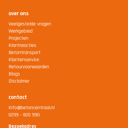
over ons
Veelgestelde vragen
Werkgebied
Projecten
Klantreacties
Betontransport
Klantenservice
Retourvoorwaarden
Blogs
Disclaimer
contact
info@betoncentraal.nl
0299 - 820 990
Bezoekadres