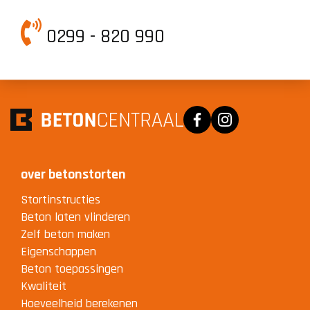
0299 - 820 990
Facebook
Instagram
over betonstorten
Stortinstructies
Beton laten vlinderen
Zelf beton maken
Eigenschappen
Beton toepassingen
Kwaliteit
Hoeveelheid berekenen