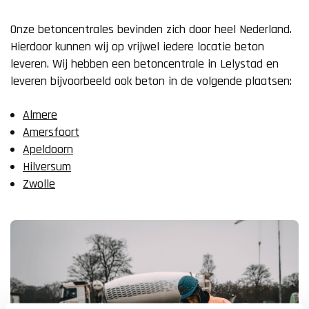
Onze betoncentrales bevinden zich door heel Nederland.
Hierdoor kunnen wij op vrijwel iedere locatie beton
leveren. Wij hebben een betoncentrale in Lelystad en
leveren bijvoorbeeld ook beton in de volgende plaatsen:
Almere
Amersfoort
Apeldoorn
Hilversum
Zwolle