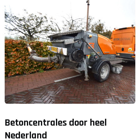
Betoncentrales door heel
Nederland