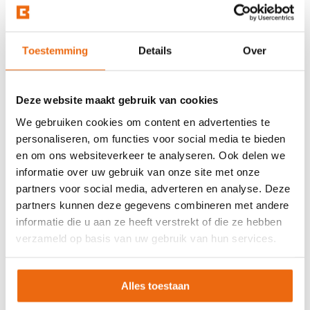
Toestemming
Details
Over
Deze website maakt gebruik van cookies
We gebruiken cookies om content en advertenties te
personaliseren, om functies voor social media te bieden
en om ons websiteverkeer te analyseren. Ook delen we
informatie over uw gebruik van onze site met onze
Beton laten storten in
partners voor social media, adverteren en analyse. Deze
partners kunnen deze gegevens combineren met andere
Veendam?
informatie die u aan ze heeft verstrekt of die ze hebben
verzameld op basis van uw gebruik van hun services.
Wil je beton bestellen en het laten storten op jouw
gewenste locatie in Veendam? Betoncentraal is de
Alles toestaan
ideale partner voor alles met betrekking tot beton. Neem