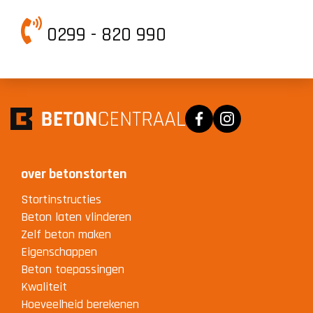
0299 - 820 990
Facebook
Instagram
over betonstorten
Stortinstructies
Beton laten vlinderen
Zelf beton maken
Eigenschappen
Beton toepassingen
Kwaliteit
Hoeveelheid berekenen