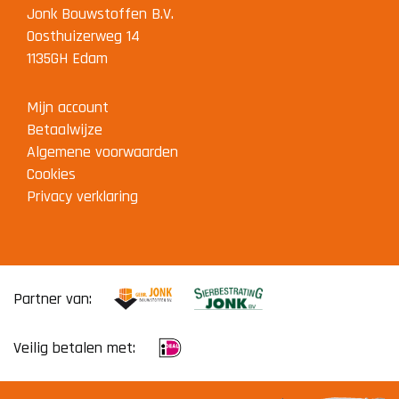
Jonk Bouwstoffen B.V.
Oosthuizerweg 14
1135GH Edam
Mijn account
Betaalwijze
Algemene voorwaarden
Cookies
Privacy verklaring
Partner van:
Veilig betalen met: